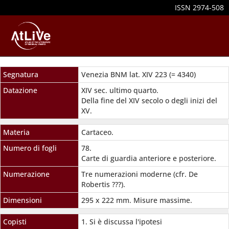
ISSN 2974-508
Segnatura
Venezia BNM lat. XIV 223 (= 4340)
Datazione
XIV sec. ultimo quarto.
Della fine del XIV secolo o degli inizi del
XV.
Materia
Cartaceo.
Numero di fogli
78.
Carte di guardia anteriore e posteriore.
Numerazione
Tre numerazioni moderne (cfr. De
Robertis ???).
Dimensioni
295 x 222 mm. Misure massime.
Copisti
1. Si è discussa l'ipotesi