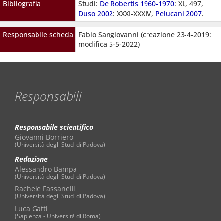
Bibliografia
Studi:
De Robertis 1960-1970
: XL, 497,
Duso 2002
: XXXI-XXXIV,
Pelucani 2007
.
Responsabile scheda
Fabio Sangiovanni (creazione 23-4-2019;
modifica 5-5-2022)
Responsabili
Responsabile scientifico
Giovanni Borriero
(Università degli Studi di Padova)
Redazione
Alessandro Bampa
(Università degli Studi di Padova)
Rachele Fassanelli
(Università degli Studi di Padova)
Luca Gatti
(Sapienza - Università di Roma)