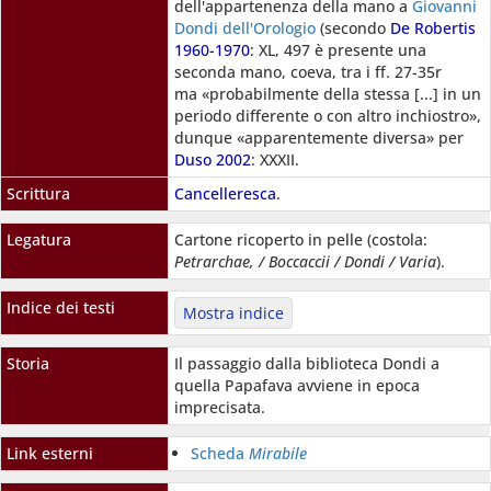
dell'appartenenza della mano a
Giovanni
Dondi dell'Orologio
(secondo
De Robertis
1960-1970
: XL, 497 è presente una
seconda mano, coeva, tra i ff. 27-35r
ma «probabilmente della stessa [...] in un
periodo differente o con altro inchiostro»,
dunque «apparentemente diversa» per
Duso 2002
: XXXII.
Scrittura
Cancelleresca
.
Legatura
Cartone ricoperto in pelle (costola:
Petrarchae, / Boccaccii / Dondi / Varia
).
Indice dei testi
Mostra indice
Storia
Il passaggio dalla biblioteca Dondi a
quella Papafava avviene in epoca
imprecisata.
Link esterni
Scheda
Mirabile