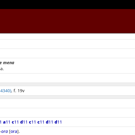
 e mena
a.
 4340)
, f. 19v
11
a
11
c
11
d
11
c
11
c
11
d
11
d
11
-
ora
[
ora
].