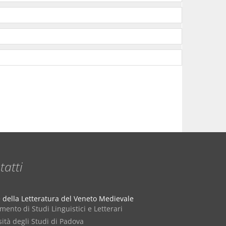
tatti
e della Letteratura del Veneto Medievale
mento di Studi Linguistici e Letterari
ità degli Studi di Padova