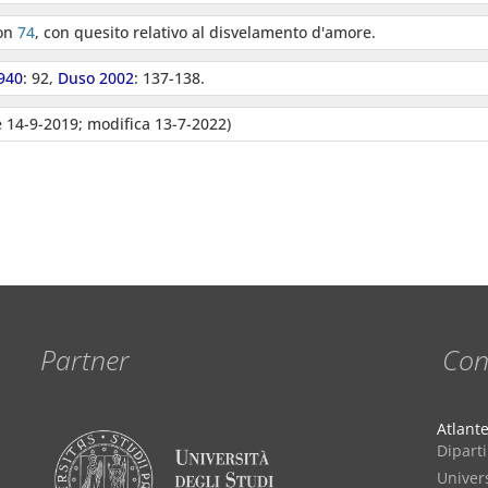
con
74
, con quesito relativo al disvelamento d'amore.
1940
: 92,
Duso 2002
: 137-138.
 14-9-2019; modifica 13-7-2022)
Partner
Con
Atlant
Diparti
Univers