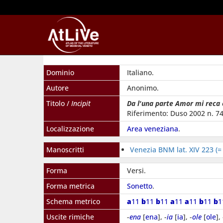
Dominio
Italiano.
Autore
Anonimo.
Titolo /
Incipit
Da l'una parte Amor mi reca
Riferimento: Duso 2002 n. 74
Localizzazione
Area veneziana
.
Manoscritti
Venezia BNM lat. XIV 223 (=
Forma
Versi.
Forma metrica
Sonetto
.
Schema metrico
a
11
b
11
b
11
a
11
a
11
b
11
b
Uscite rimiche
-
ena
[
ena
], -
ia
[
ia
], -
ole
[
ole
], 