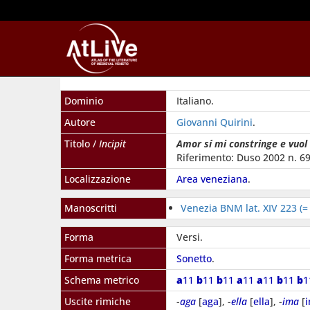
Dominio
Italiano.
Autore
Giovanni Quirini
.
Titolo /
Incipit
Amor sí mi constringe e vuol 
Riferimento: Duso 2002 n. 69
Localizzazione
Area veneziana
.
Manoscritti
Venezia BNM lat. XIV 223 (=
Forma
Versi.
Forma metrica
Sonetto
.
Schema metrico
a
11
b
11
b
11
a
11
a
11
b
11
b
Uscite rimiche
-
aga
[
aga
], -
ella
[
ella
], -
ima
[