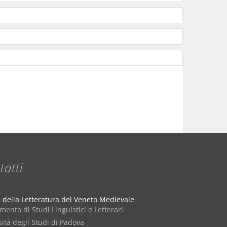
tatti
e della Letteratura del Veneto Medievale
mento di Studi Linguistici e Letterari
ità degli Studi di Padova