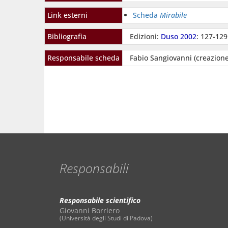
Link esterni
Scheda
Mirabile
Bibliografia
Edizioni:
Duso 2002
: 127-129
Responsabile scheda
Fabio Sangiovanni (creazione
Responsabili
Responsabile scientifico
Giovanni Borriero
(Università degli Studi di Padova)