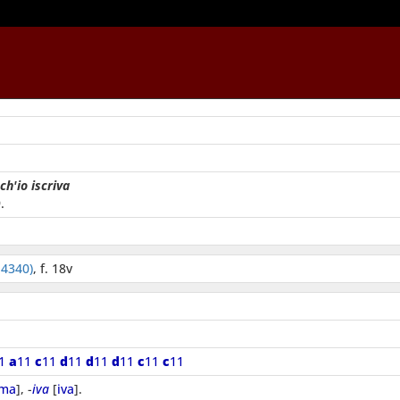
ch'io iscriva
.
 4340)
, f. 18v
11
a
11
c
11
d
11
d
11
d
11
c
11
c
11
ima
], -
iva
[
iva
].