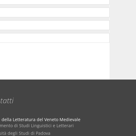
tatti
e della Letteratura del Veneto Medievale
mento di Studi Linguistici e Letterari
ità degli Studi di Padova