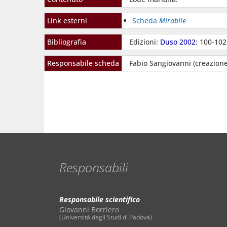
Link esterni
Scheda
Mirabile
Bibliografia
Edizioni:
Duso 2002
: 100-102
Responsabile scheda
Fabio Sangiovanni (creazione
Responsabili
Responsabile scientifico
Giovanni Borriero
(Università degli Studi di Padova)