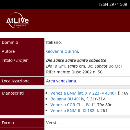
ISSN 2974-508
Dominio
Italiano.
Autore
Giovanni Quirini
.
Titolo /
Incipit
Dio santo santo santo sabaotto
Dio
]
o
Gr1
;
santo
om.
Bo
;
Sabaot
Bo
Mc1
Riferimento: Duso 2002 n. 56.
Localizzazione
Area veneziana
.
Manoscritti
Venezia BNM lat. XIV 223 (= 4340)
, f. 16v
Bologna BU 401iv
, f. 31r-31v
Venezia CGR Cl. I, IV
, ff. 79v-80r
Venezia BNM It. IX 182
, f. 261r
Forma
Versi.