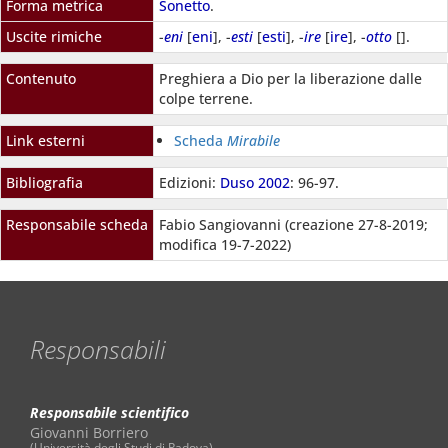
Forma metrica
Sonetto
.
Uscite rimiche
-
eni
[
eni
], -
esti
[
esti
], -
ire
[
ire
], -
otto
[
].
Contenuto
Preghiera a Dio per la liberazione dalle
colpe terrene.
Link esterni
Scheda
Mirabile
Bibliografia
Edizioni:
Duso 2002
: 96-97.
Responsabile scheda
Fabio Sangiovanni (creazione 27-8-2019;
modifica 19-7-2022)
Responsabili
Responsabile scientifico
Giovanni Borriero
(Università degli Studi di Padova)