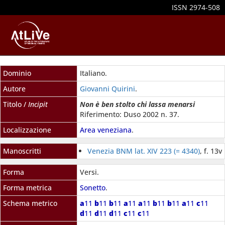
ISSN 2974-508
Dominio
Italiano.
Autore
Giovanni Quirini
.
Titolo /
Incipit
Non è ben stolto chi lassa menarsi
Riferimento: Duso 2002 n. 37.
Localizzazione
Area veneziana
.
Manoscritti
Venezia BNM lat. XIV 223 (= 4340)
, f. 13v
Forma
Versi.
Forma metrica
Sonetto
.
Schema metrico
a
11
b
11
b
11
a
11
a
11
b
11
b
11
a
11
c
11
d
11
d
11
d
11
c
11
c
11