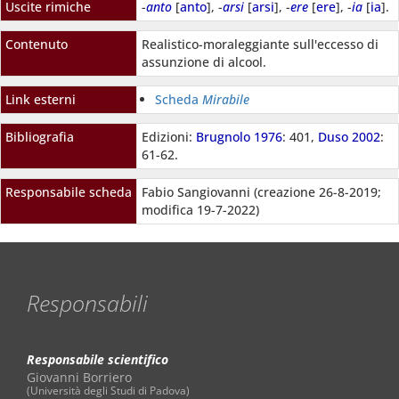
Uscite rimiche
-
anto
[
anto
], -
arsi
[
arsi
], -
ere
[
ere
], -
ia
[
ia
].
Contenuto
Realistico-moraleggiante sull'eccesso di
assunzione di alcool.
Link esterni
Scheda
Mirabile
Bibliografia
Edizioni:
Brugnolo 1976
: 401,
Duso 2002
:
61-62.
Responsabile scheda
Fabio Sangiovanni (creazione 26-8-2019;
modifica 19-7-2022)
Responsabili
Responsabile scientifico
Giovanni Borriero
(Università degli Studi di Padova)