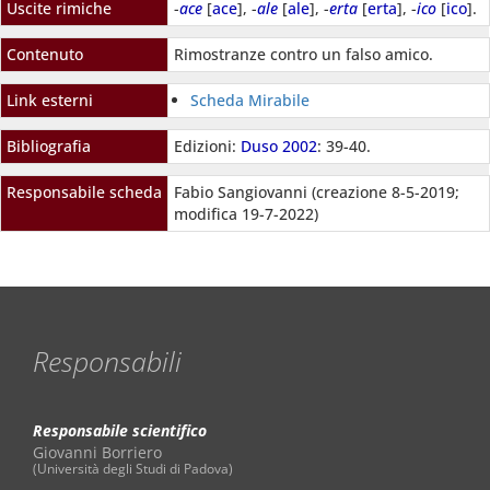
Uscite rimiche
-
ace
[
ace
], -
ale
[
ale
], -
erta
[
erta
], -
ico
[
ico
].
Contenuto
Rimostranze contro un falso amico.
Link esterni
Scheda Mirabile
Bibliografia
Edizioni:
Duso 2002
: 39-40.
Responsabile scheda
Fabio Sangiovanni (creazione 8-5-2019;
modifica 19-7-2022)
Responsabili
Responsabile scientifico
Giovanni Borriero
(Università degli Studi di Padova)