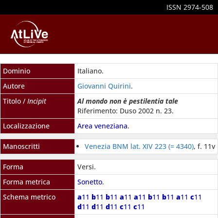
ISSN 2974-508
Dominio
Italiano.
Autore
Giovanni Quirini
.
Titolo /
Incipit
Al mondo non è pestilentia tale
Riferimento: Duso 2002 n. 23.
Localizzazione
Area veneziana
.
Manoscritti
Venezia BNM lat. XIV 223 (= 4340)
, f. 11v
Forma
Versi.
Forma metrica
Sonetto
.
Schema metrico
a
11
b
11
b
11
a
11
a
11
b
11
b
11
a
11
c
11
d
11
d
11
d
11
c
11
c
11