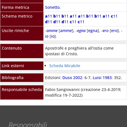
Forma metrica
Sonetto
.
Schema metrico
a
11
b
11
b
11
a
11
a
11
b
11
b
11
a
11
c
11
d
11
d
11
d
11
c
11
c
11
Uscite rimiche
-
amme
[
amme
], -
egna
[
egna
], -
ero
[
ero
], -
io
[
io
].
Contenuto
Apostrofe e preghiera all'ostia come
ipostasi di Cristo.
Link esterni
Scheda Mirabile
Bibliografia
Edizioni:
Duso 2002
: 6-7,
Luisi 1983
: 352.
Responsabile scheda
Fabio Sangiovanni (creazione 23-4-2019;
modifica 19-7-2022)
Responsabili