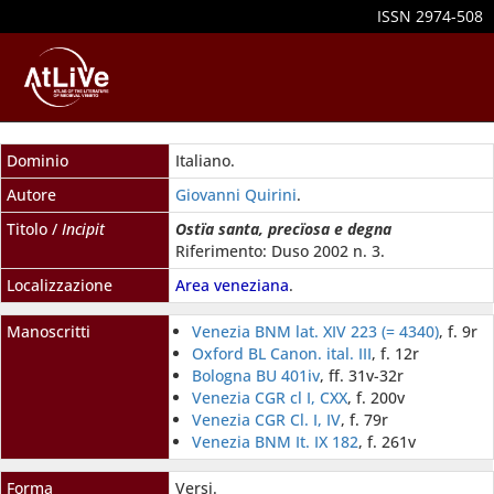
ISSN 2974-508
Dominio
Italiano.
Autore
Giovanni Quirini
.
Titolo /
Incipit
Ostïa santa, precïosa e degna
Riferimento: Duso 2002 n. 3.
Localizzazione
Area veneziana
.
Manoscritti
Venezia BNM lat. XIV 223 (= 4340)
, f. 9r
Oxford BL Canon. ital. III
, f. 12r
Bologna BU 401iv
, ff. 31v-32r
Venezia CGR cl I, CXX
, f. 200v
Venezia CGR Cl. I, IV
, f. 79r
Venezia BNM It. IX 182
, f. 261v
Forma
Versi.