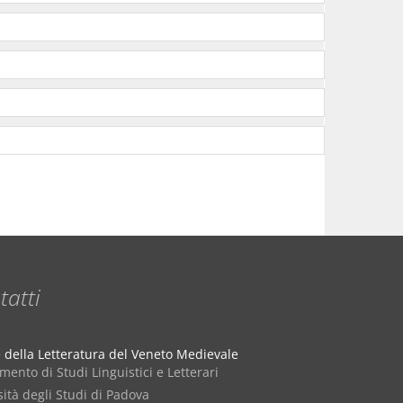
tatti
e della Letteratura del Veneto Medievale
mento di Studi Linguistici e Letterari
ità degli Studi di Padova