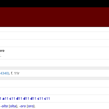
oro
.
 4340)
, f. 11r
11
a
11
c
11
d
11
d
11
d
11
c
11
c
11
 -
olta
[
olta
], -
oro
[
oro
].