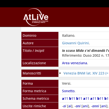
Dominio
Italiano.
Autore
Giovanni Quirini
.
Titolo /
Incipit
Io scuso Mida s'el dimandò l'
Riferimento: Duso 2002 n. 17
Localizzazione
Area veneziana
.
Manoscritti
Venezia BNM lat. XIV 223 (=
Forma
Versi.
Forma metrica
Sonetto
.
Schema metrico
a
11
b
11
b
11
a
11
a
11
b
11
b
Uscite rimiche
-
ai
[
ai
], -
ani
[
ani
], -
anni
[
ani
],