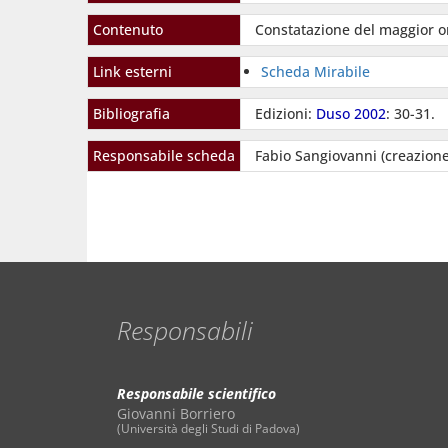
Contenuto
Constatazione del maggior on
Link esterni
Scheda Mirabile
Bibliografia
Edizioni:
Duso 2002
: 30-31.
Responsabile scheda
Fabio Sangiovanni (creazione
Responsabili
Responsabile scientifico
Giovanni Borriero
(Università degli Studi di Padova)