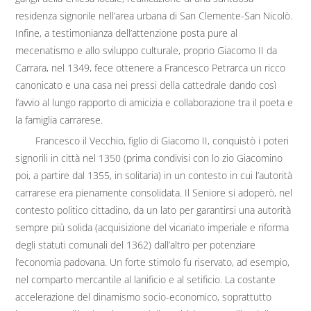
residenza signorile nell’area urbana di San Clemente-San Nicolò.
Infine, a testimonianza dell’attenzione posta pure al
mecenatismo e allo sviluppo culturale, proprio Giacomo II da
Carrara, nel 1349, fece ottenere a Francesco Petrarca un ricco
canonicato e una casa nei pressi della cattedrale dando così
l’avvio al lungo rapporto di amicizia e collaborazione tra il poeta e
la famiglia carrarese.
Francesco il Vecchio, figlio di Giacomo II, conquistò i poteri
signorili in città nel 1350 (prima condivisi con lo zio Giacomino
poi, a partire dal 1355, in solitaria) in un contesto in cui l’autorità
carrarese era pienamente consolidata. Il Seniore si adoperò, nel
contesto politico cittadino, da un lato per garantirsi una autorità
sempre più solida (acquisizione del vicariato imperiale e riforma
degli statuti comunali del 1362) dall’altro per potenziare
l’economia padovana. Un forte stimolo fu riservato, ad esempio,
nel comparto mercantile al lanificio e al setificio. La costante
accelerazione del dinamismo socio-economico, soprattutto