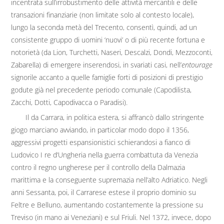
incentrata sull’irrobustimento delle attività mercantili e delle
transazioni finanziarie (non limitate solo al contesto locale),
lungo la seconda metà del Trecento, consentì, quindi, ad un
consistente gruppo di uomini ‘nuovi’ o di più recente fortuna e
notorietà (da Lion, Turchetti, Naseri, Descalzi, Dondi, Mezzoconti,
Zabarella) di emergere inserendosi, in svariati casi, nell’
entourage
signorile accanto a quelle famiglie forti di posizioni di prestigio
godute già nel precedente periodo comunale (Capodilista,
Zacchi, Dotti, Capodivacca o Paradisi).
Il da Carrara, in politica estera, si affrancò dallo stringente
giogo marciano avviando, in particolar modo dopo il 1356,
aggressivi progetti espansionistici schierandosi a fianco di
Ludovico I re d’Ungheria nella guerra combattuta da Venezia
contro il regno ungherese per il controllo della Dalmazia
marittima e la conseguente supremazia nell’alto Adriatico. Negli
anni Sessanta, poi, il Carrarese estese il proprio dominio su
Feltre e Belluno, aumentando costantemente la pressione su
Treviso (in mano ai Veneziani) e sul Friuli. Nel 1372, invece, dopo