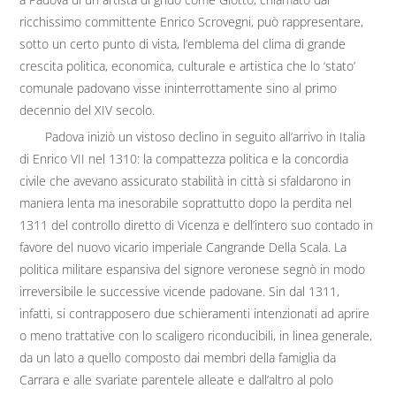
ricchissimo committente Enrico Scrovegni, può rappresentare,
sotto un certo punto di vista, l’emblema del clima di grande
crescita politica, economica, culturale e artistica che lo ‘stato’
comunale padovano visse ininterrottamente sino al primo
decennio del XIV secolo.
Padova iniziò un vistoso declino in seguito all’arrivo in Italia
di Enrico VII nel 1310: la compattezza politica e la concordia
civile che avevano assicurato stabilità in città si sfaldarono in
maniera lenta ma inesorabile soprattutto dopo la perdita nel
1311 del controllo diretto di Vicenza e dell’intero suo contado in
favore del nuovo vicario imperiale Cangrande Della Scala. La
politica militare espansiva del signore veronese segnò in modo
irreversibile le successive vicende padovane. Sin dal 1311,
infatti, si contrapposero due schieramenti intenzionati ad aprire
o meno trattative con lo scaligero riconducibili, in linea generale,
da un lato a quello composto dai membri della famiglia da
Carrara e alle svariate parentele alleate e dall’altro al polo