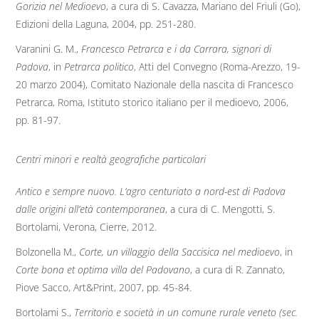
Gorizia nel Medioevo
, a cura di S. Cavazza, Mariano del Friuli (Go),
Edizioni della Laguna, 2004, pp. 251-280.
Varanini G. M.,
Francesco Petrarca e i da Carrara, signori di
Padova
, in
Petrarca politico
, Atti del Convegno (Roma-Arezzo, 19-
20 marzo 2004), Comitato Nazionale della nascita di Francesco
Petrarca, Roma, Istituto storico italiano per il medioevo, 2006,
pp. 81-97.
Centri minori e realtà geografiche particolari
Antico e sempre nuovo. L’agro centuriato a nord-est di Padova
dalle origini all’età contemporanea
, a cura di C. Mengotti, S.
Bortolami, Verona, Cierre, 2012.
Bolzonella M.,
Corte, un villaggio della Saccisica nel medioevo
, in
Corte bona et optima villa del Padovano
, a cura di R. Zannato,
Piove Sacco, Art&Print, 2007, pp. 45-84.
Bortolami S.,
Territorio e società in un comune rurale veneto (sec.