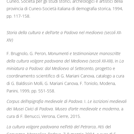
Cuneo, Società per gli studi storici, archeologici e artistici della
provincia di Cuneo-Società italiana di demografia storica, 1994,
pp. 117-158.
Storia della cultura e dell’arte a Padova nel medioevo (secoli XII-
XIV)
F. Brugnolo, G. Peron,
Monumenti e testimonianze manoscritte
della cultura volgare padovana del Medioevo (secoli XII-XIII)
, in
La
miniatura a Padova: dal Medioevo al Settecento
, progetto e
coordinamento scientifico di G. Mariani Canova, catalogo a cura
di G. Baldissin Molli, G. Mariani Canova, F. Toniolo, Modena,
Panini, 1999, pp. 551-558.
Corpus dell’epigrafia medievale di Padova
. I.
Le iscrizioni medievali
dei Musei Civici di Padova. Museo d’arte medievale e moderna
, a
cura di F. Benucci, Verona, Cierre, 2015.
La cultura volgare padovana nell’età del Petrarca
, Atti del