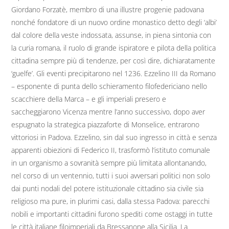
Giordano Forzatè, membro di una illustre progenie padovana
nonché fondatore di un nuovo ordine monastico detto degli ‘albi’
dal colore della veste indossata, assunse, in piena sintonia con
la curia romana, il ruolo di grande ispiratore e pilota della politica
cittadina sempre più di tendenze, per così dire, dichiaratamente
‘guelfe’. Gli eventi precipitarono nel 1236. Ezzelino III da Romano
– esponente di punta dello schieramento filofedericiano nello
scacchiere della Marca – e gli imperiali presero e
saccheggiarono Vicenza mentre l’anno successivo, dopo aver
espugnato la strategica piazzaforte di Monselice, entrarono
vittoriosi in Padova. Ezzelino, sin dal suo ingresso in città e senza
apparenti obiezioni di Federico II, trasformò l’istituto comunale
in un organismo a sovranità sempre più limitata allontanando,
nel corso di un ventennio, tutti i suoi avversari politici non solo
dai punti nodali del potere istituzionale cittadino sia civile sia
religioso ma pure, in plurimi casi, dalla stessa Padova: parecchi
nobili e importanti cittadini furono spediti come ostaggi in tutte
le città italiane filoimperiali da Bressanone alla Sicilia. La