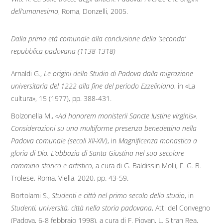
dell’umanesimo
, Roma, Donzelli, 2005.
Dalla prima età comunale alla conclusione della ‘seconda’
repubblica padovana (1138-1318)
Arnaldi G.,
Le origini dello Studio di Padova dalla migrazione
universitaria del 1222 alla fine del periodo Ezzeliniano
, in «La
cultura», 15 (1977), pp. 388-431.
Bolzonella M.,
«Ad honorem monisterii Sancte Iustine virginis».
Considerazioni su una multiforme presenza benedettina nella
Padova comunale (secoli XII-XIV)
, in
Magnificenza monastica a
gloria di Dio. L’abbazia di Santa Giustina nel suo secolare
cammino storico e artistico
, a cura di G. Baldissin Molli, F. G. B.
Trolese, Roma, Viella, 2020, pp. 43-59.
Bortolami S.,
Studenti e città nel primo secolo dello studio
, in
Studenti, università, città nella storia padovana
, Atti del Convegno
(Padova, 6-8 febbraio 1998), a cura di F. Piovan, L. Sitran Rea,