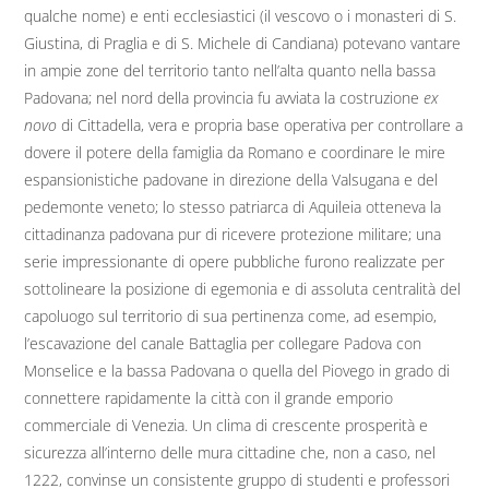
qualche nome) e enti ecclesiastici (il vescovo o i monasteri di S.
Giustina, di Praglia e di S. Michele di Candiana) potevano vantare
in ampie zone del territorio tanto nell’alta quanto nella bassa
Padovana; nel nord della provincia fu avviata la costruzione
ex
novo
di Cittadella, vera e propria base operativa per controllare a
dovere il potere della famiglia da Romano e coordinare le mire
espansionistiche padovane in direzione della Valsugana e del
pedemonte veneto; lo stesso patriarca di Aquileia otteneva la
cittadinanza padovana pur di ricevere protezione militare; una
serie impressionante di opere pubbliche furono realizzate per
sottolineare la posizione di egemonia e di assoluta centralità del
capoluogo sul territorio di sua pertinenza come, ad esempio,
l’escavazione del canale Battaglia per collegare Padova con
Monselice e la bassa Padovana o quella del Piovego in grado di
connettere rapidamente la città con il grande emporio
commerciale di Venezia. Un clima di crescente prosperità e
sicurezza all’interno delle mura cittadine che, non a caso, nel
1222, convinse un consistente gruppo di studenti e professori