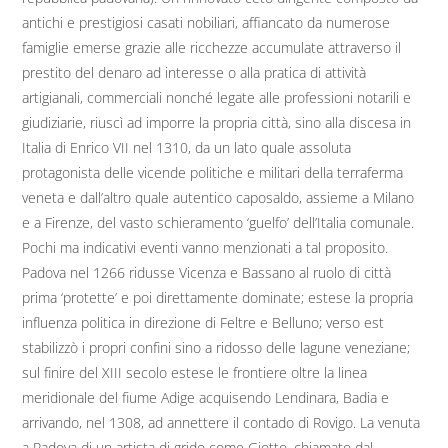
antichi e prestigiosi casati nobiliari, affiancato da numerose
famiglie emerse grazie alle ricchezze accumulate attraverso il
prestito del denaro ad interesse o alla pratica di attività
artigianali, commerciali nonché legate alle professioni notarili e
giudiziarie, riuscì ad imporre la propria città, sino alla discesa in
Italia di Enrico VII nel 1310, da un lato quale assoluta
protagonista delle vicende politiche e militari della terraferma
veneta e dall’altro quale autentico caposaldo, assieme a Milano
e a Firenze, del vasto schieramento ‘guelfo’ dell’Italia comunale.
Pochi ma indicativi eventi vanno menzionati a tal proposito.
Padova nel 1266 ridusse Vicenza e Bassano al ruolo di città
prima ‘protette’ e poi direttamente dominate; estese la propria
influenza politica in direzione di Feltre e Belluno; verso est
stabilizzò i propri confini sino a ridosso delle lagune veneziane;
sul finire del XIII secolo estese le frontiere oltre la linea
meridionale del fiume Adige acquisendo Lendinara, Badia e
arrivando, nel 1308, ad annettere il contado di Rovigo. La venuta
a Padova di un artista di grido come Giotto, chiamato dal