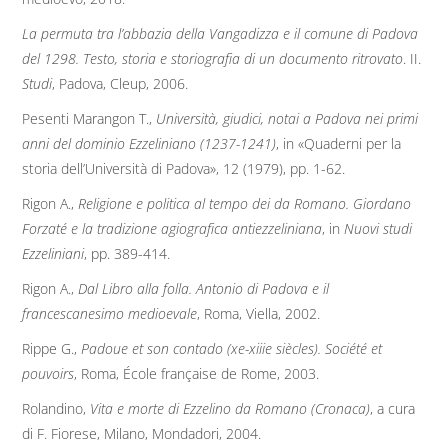
La permuta tra l’abbazia della Vangadizza e il comune di Padova
del 1298. Testo, storia e storiografia di un documento ritrovato
. II.
Studi
, Padova, Cleup, 2006.
Pesenti Marangon T.,
Università, giudici, notai a Padova nei primi
anni del dominio Ezzeliniano (1237-1241)
, in «Quaderni per la
storia dell’Università di Padova», 12 (1979), pp. 1-62.
Rigon A.,
Religione e politica al tempo dei da Romano. Giordano
Forzaté e la tradizione agiografica antiezzeliniana
, in
Nuovi studi
Ezzeliniani
, pp. 389-414.
Rigon A.,
Dal Libro alla folla. Antonio di Padova e il
francescanesimo medioevale
, Roma, Viella, 2002.
Rippe G.,
Padoue et son contado (xe-xiiie siècles). Société et
pouvoirs
, Roma, École française de Rome, 2003.
Rolandino,
Vita e morte di Ezzelino da Romano (Cronaca)
, a cura
di F. Fiorese, Milano, Mondadori, 2004.