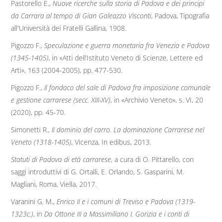
Pastorello E.,
Nuove ricerche sulla storia di Padova e dei principi
da Carrara al tempo di Gian Galeazzo Visconti
, Padova, Tipografia
all'Università dei Fratelli Gallina, 1908.
Pigozzo F.,
Speculazione e guerra monetaria fra Venezia e Padova
(1345-1405)
, in «Atti dell’Istituto Veneto di Scienze, Lettere ed
Arti», 163 (2004-2005), pp. 477-530.
Pigozzo F.,
Il fondaco del sale di Padova fra imposizione comunale
e gestione carrarese (secc. XIII-XV)
, in «Archivio Veneto», s. VI, 20
(2020), pp. 45-70.
Simonetti R.,
Il dominio del carro. La dominazione Carrarese nel
Veneto (1318-1405)
, Vicenza, In edibus, 2013.
Statuti di Padova di età carrarese
, a cura di O. Pittarello, con
saggi introduttivi di G. Ortalli, E. Orlando, S. Gasparini, M.
Magliani, Roma, Viella, 2017.
Varanini G. M.,
Enrico II e i comuni di Treviso e Padova (1319-
1323c.)
, in
Da Ottone III a Massimiliano I. Gorizia e i conti di