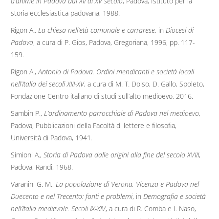
d’anime in Padova dal XII al XV secolo
, Padova, Istituto per la
storia ecclesiastica padovana, 1988.
Rigon A.,
La chiesa nell’età comunale e carrarese
, in
Diocesi di
Padova
, a cura di P. Gios, Padova, Gregoriana, 1996, pp. 117-
159.
Rigon A.,
Antonio di Padova. Ordini mendicanti e società locali
nell’Italia dei secoli XIII-XV
, a cura di M. T. Dolso, D. Gallo, Spoleto,
Fondazione Centro italiano di studi sull’alto medioevo, 2016.
Sambin P.,
L’ordinamento parrocchiale di Padova nel medioevo
,
Padova, Pubblicazioni della Facoltà di lettere e filosofia,
Università di Padova, 1941.
Simioni A.,
Storia di Padova dalle origini alla fine del secolo XVIII
,
Padova, Randi, 1968.
Varanini G. M.,
La popolazione di Verona, Vicenza e Padova nel
Duecento e nel Trecento: fonti e problemi
, in
Demografia e società
nell’Italia medievale. Secoli IX-XIV
, a cura di R. Comba e I. Naso,