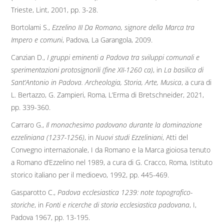
Trieste, Lint, 2001, pp. 3-28.
Bortolami S.,
Ezzelino III Da Romano, signore della Marca tra
Impero e comuni
, Padova, La Garangola, 2009.
Canzian D.,
I gruppi eminenti a Padova tra sviluppi comunali e
sperimentazioni protosignorili (fine XII-1260 ca)
, in
La basilica di
Sant’Antonio in Padova. Archeologia, Storia, Arte, Musica
, a cura di
L. Bertazzo, G. Zampieri, Roma, L’Erma di Bretschneider, 2021,
pp. 339-360.
Carraro G.,
Il monachesimo padovano durante la dominazione
ezzeliniana (1237-1256)
, in
Nuovi studi Ezzeliniani
, Atti del
Convegno internazionale, I da Romano e la Marca gioiosa tenuto
a Romano d’Ezzelino nel 1989, a cura di G. Cracco, Roma, Istituto
storico italiano per il medioevo, 1992, pp. 445-469.
Gasparotto C.,
Padova ecclesiastica 1239: note topografico-
storiche
, in
Fonti e ricerche di storia ecclesiastica padovana
, I,
Padova 1967, pp. 13-195.