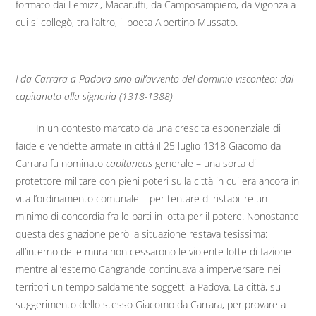
formato dai Lemizzi, Macaruffi, da Camposampiero, da Vigonza a
cui si collegò, tra l’altro, il poeta Albertino Mussato.
I da Carrara a Padova sino all’avvento del dominio visconteo: dal
capitanato alla signoria (1318-1388)
In un contesto marcato da una crescita esponenziale di
faide e vendette armate in città il 25 luglio 1318 Giacomo da
Carrara fu nominato
capitaneus
generale – una sorta di
protettore militare con pieni poteri sulla città in cui era ancora in
vita l’ordinamento comunale – per tentare di ristabilire un
minimo di concordia fra le parti in lotta per il potere. Nonostante
questa designazione però la situazione restava tesissima:
all’interno delle mura non cessarono le violente lotte di fazione
mentre all’esterno Cangrande continuava a imperversare nei
territori un tempo saldamente soggetti a Padova. La città, su
suggerimento dello stesso Giacomo da Carrara, per provare a