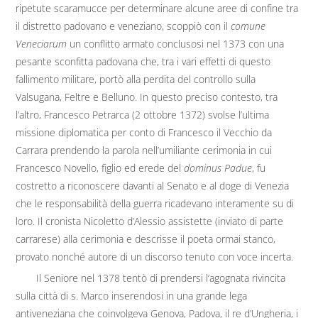
ripetute scaramucce per determinare alcune aree di confine tra
il distretto padovano e veneziano, scoppiò con il
comune
Veneciarum
un conflitto armato conclusosi nel 1373 con una
pesante sconfitta padovana che, tra i vari effetti di questo
fallimento militare, portò alla perdita del controllo sulla
Valsugana, Feltre e Belluno. In questo preciso contesto, tra
l’altro, Francesco Petrarca (2 ottobre 1372) svolse l’ultima
missione diplomatica per conto di Francesco il Vecchio da
Carrara prendendo la parola nell’umiliante cerimonia in cui
Francesco Novello, figlio ed erede del
dominus Padue
, fu
costretto a riconoscere davanti al Senato e al doge di Venezia
che le responsabilità della guerra ricadevano interamente su di
loro. Il cronista Nicoletto d’Alessio assistette (inviato di parte
carrarese) alla cerimonia e descrisse il poeta ormai stanco,
provato nonché autore di un discorso tenuto con voce incerta.
Il Seniore nel 1378 tentò di prendersi l’agognata rivincita
sulla città di s. Marco inserendosi in una grande lega
antiveneziana che coinvolgeva Genova, Padova, il re d’Ungheria, i