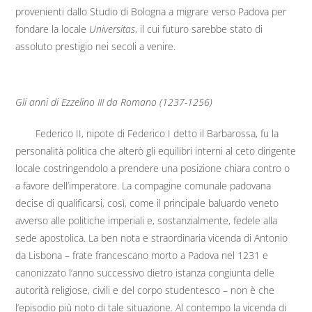
provenienti dallo Studio di Bologna a migrare verso Padova per
fondare la locale
Universitas
, il cui futuro sarebbe stato di
assoluto prestigio nei secoli a venire.
Gli anni di Ezzelino III da Romano (1237-1256)
Federico II, nipote di Federico I detto il Barbarossa, fu la
personalità politica che alterò gli equilibri interni al ceto dirigente
locale costringendolo a prendere una posizione chiara contro o
a favore dell’imperatore. La compagine comunale padovana
decise di qualificarsi, così, come il principale baluardo veneto
avverso alle politiche imperiali e, sostanzialmente, fedele alla
sede apostolica. La ben nota e straordinaria vicenda di Antonio
da Lisbona – frate francescano morto a Padova nel 1231 e
canonizzato l’anno successivo dietro istanza congiunta delle
autorità religiose, civili e del corpo studentesco – non è che
l’episodio più noto di tale situazione. Al contempo la vicenda di