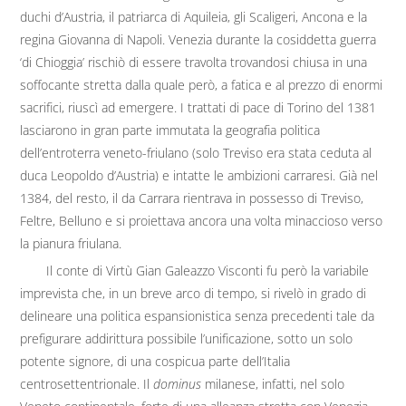
duchi d’Austria, il patriarca di Aquileia, gli Scaligeri, Ancona e la
regina Giovanna di Napoli. Venezia durante la cosiddetta guerra
‘di Chioggia’ rischiò di essere travolta trovandosi chiusa in una
soffocante stretta dalla quale però, a fatica e al prezzo di enormi
sacrifici, riuscì ad emergere. I trattati di pace di Torino del 1381
lasciarono in gran parte immutata la geografia politica
dell’entroterra veneto-friulano (solo Treviso era stata ceduta al
duca Leopoldo d’Austria) e intatte le ambizioni carraresi. Già nel
1384, del resto, il da Carrara rientrava in possesso di Treviso,
Feltre, Belluno e si proiettava ancora una volta minaccioso verso
la pianura friulana.
Il conte di Virtù Gian Galeazzo Visconti fu però la variabile
imprevista che, in un breve arco di tempo, si rivelò in grado di
delineare una politica espansionistica senza precedenti tale da
prefigurare addirittura possibile l’unificazione, sotto un solo
potente signore, di una cospicua parte dell’Italia
centrosettentrionale. Il
dominus
milanese, infatti, nel solo