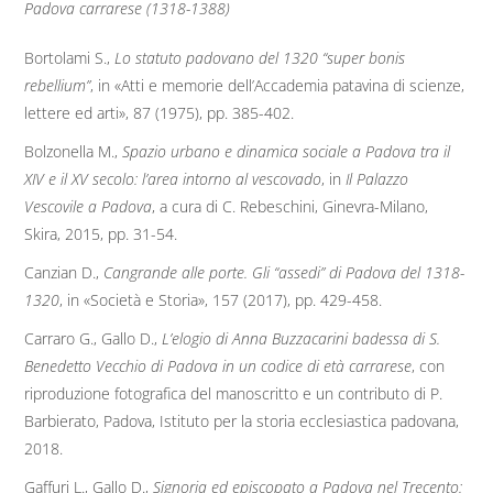
Padova carrarese (1318-1388)
Bortolami S.,
Lo statuto padovano del 1320 “super bonis
rebellium”
, in «Atti e memorie dell’Accademia patavina di scienze,
lettere ed arti», 87 (1975), pp. 385-402.
Bolzonella M.,
Spazio urbano e dinamica sociale a Padova tra il
XIV e il XV secolo: l’area intorno al vescovado
, in
Il Palazzo
Vescovile a Padova
, a cura di C. Rebeschini, Ginevra-Milano,
Skira, 2015, pp. 31-54.
Canzian D.,
Cangrande alle porte. Gli “assedi” di Padova del 1318-
1320
, in «Società e Storia», 157 (2017), pp. 429-458.
Carraro G., Gallo D.,
L’elogio di Anna Buzzacarini badessa di S.
Benedetto Vecchio di Padova in un codice di età carrarese
, con
riproduzione fotografica del manoscritto e un contributo di P.
Barbierato, Padova, Istituto per la storia ecclesiastica padovana,
2018.
Gaffuri L., Gallo D.,
Signoria ed episcopato a Padova nel Trecento: