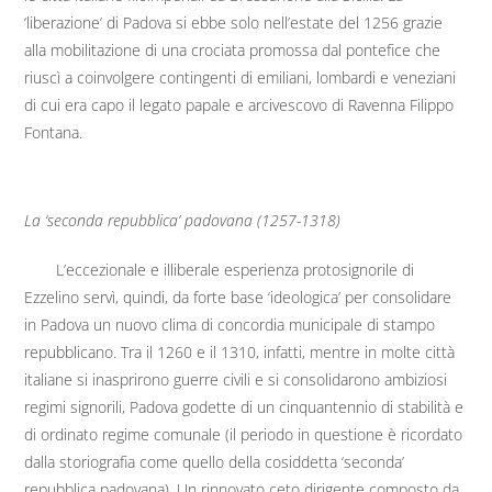
‘liberazione’ di Padova si ebbe solo nell’estate del 1256 grazie
alla mobilitazione di una crociata promossa dal pontefice che
riuscì a coinvolgere contingenti di emiliani, lombardi e veneziani
di cui era capo il legato papale e arcivescovo di Ravenna Filippo
Fontana.
La ‘seconda repubblica’ padovana (1257-1318)
L’eccezionale e illiberale esperienza protosignorile di
Ezzelino servì, quindi, da forte base ‘ideologica’ per consolidare
in Padova un nuovo clima di concordia municipale di stampo
repubblicano. Tra il 1260 e il 1310, infatti, mentre in molte città
italiane si inasprirono guerre civili e si consolidarono ambiziosi
regimi signorili, Padova godette di un cinquantennio di stabilità e
di ordinato regime comunale (il periodo in questione è ricordato
dalla storiografia come quello della cosiddetta ‘seconda’
repubblica padovana). Un rinnovato ceto dirigente composto da