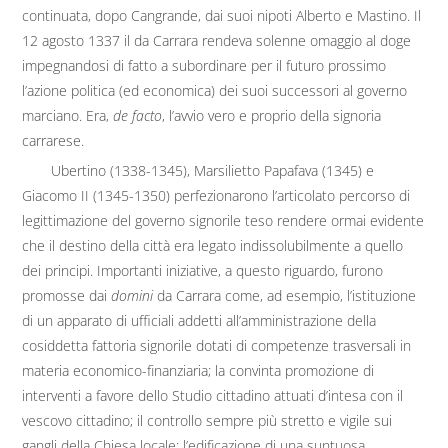
continuata, dopo Cangrande, dai suoi nipoti Alberto e Mastino. Il
12 agosto 1337 il da Carrara rendeva solenne omaggio al doge
impegnandosi di fatto a subordinare per il futuro prossimo
l’azione politica (ed economica) dei suoi successori al governo
marciano. Era,
de facto
, l’avvio vero e proprio della signoria
carrarese.
Ubertino (1338-1345), Marsilietto Papafava (1345) e
Giacomo II (1345-1350) perfezionarono l’articolato percorso di
legittimazione del governo signorile teso rendere ormai evidente
che il destino della città era legato indissolubilmente a quello
dei principi. Importanti iniziative, a questo riguardo, furono
promosse dai
domini
da Carrara come, ad esempio, l’istituzione
di un apparato di ufficiali addetti all’amministrazione della
cosiddetta fattoria signorile dotati di competenze trasversali in
materia economico-finanziaria; la convinta promozione di
interventi a favore dello Studio cittadino attuati d’intesa con il
vescovo cittadino; il controllo sempre più stretto e vigile sui
gangli della Chiesa locale; l’edificazione di una suntuosa