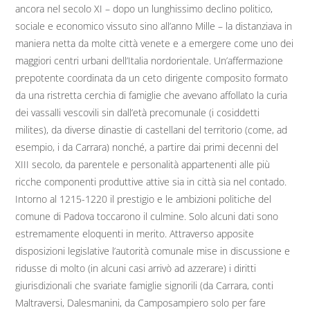
ancora nel secolo XI – dopo un lunghissimo declino politico,
sociale e economico vissuto sino all’anno Mille – la distanziava in
maniera netta da molte città venete e a emergere come uno dei
maggiori centri urbani dell’Italia nordorientale. Un’affermazione
prepotente coordinata da un ceto dirigente composito formato
da una ristretta cerchia di famiglie che avevano affollato la curia
dei vassalli vescovili sin dall’età precomunale (i cosiddetti
milites), da diverse dinastie di castellani del territorio (come, ad
esempio, i da Carrara) nonché, a partire dai primi decenni del
XIII secolo, da parentele e personalità appartenenti alle più
ricche componenti produttive attive sia in città sia nel contado.
Intorno al 1215-1220 il prestigio e le ambizioni politiche del
comune di Padova toccarono il culmine. Solo alcuni dati sono
estremamente eloquenti in merito. Attraverso apposite
disposizioni legislative l’autorità comunale mise in discussione e
ridusse di molto (in alcuni casi arrivò ad azzerare) i diritti
giurisdizionali che svariate famiglie signorili (da Carrara, conti
Maltraversi, Dalesmanini, da Camposampiero solo per fare