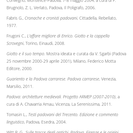
Convegno, Monselice-Padova, 7-8 maggio 2004, a cura di F.
Brugnolo, Z. L. Verlato, Padova, Il Poligrafo, 2006.
Fabris G.,
Cronache e cronisti padovani
, Cittadella, Rebellato,
1977.
Frugoni C.,
L’affare migliore di Enrico. Giotto e la cappella
Scrovegni
, Torino, Einaudi, 2008.
Giotto e il suo tempo
. Mostra ideata e curata da V. Sgarbi (Padova
25 novembre 2000-29 aprile 2001), Milano, Federico Motta
Editore, 2000.
Guariento e la Padova carrarese. Padova carrarese
, Venezia,
Marsilio, 2011.
Padova: architetture medievali. Progetto ARMEP (2007-2010)
, a
cura di A. Chavarria Arnau, Vicenza, La Serenissima, 2011.
Tomasin L.,
Testi padovani del Trecento. Edizione e commento
linguistico
, Padova, Esedra, 2004.
Witt R. G.,
Sulle tracce degli antichi. Padova, Firenze e le origini