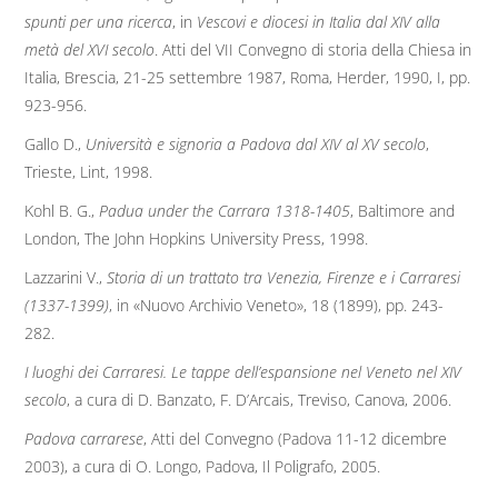
spunti per una ricerca
, in
Vescovi e diocesi in Italia dal XIV alla
metà del XVI secolo
. Atti del VII Convegno di storia della Chiesa in
Italia, Brescia, 21-25 settembre 1987, Roma, Herder, 1990, I, pp.
923-956.
Gallo D.,
Università e signoria a Padova dal XIV al XV secolo
,
Trieste, Lint, 1998.
Kohl B. G.,
Padua under the Carrara 1318-1405
, Baltimore and
London, The John Hopkins University Press, 1998.
Lazzarini V.,
Storia di un trattato tra Venezia, Firenze e i Carraresi
(1337-1399)
, in «Nuovo Archivio Veneto», 18 (1899), pp. 243-
282.
I luoghi dei Carraresi. Le tappe dell’espansione nel Veneto nel XIV
secolo
, a cura di D. Banzato, F. D’Arcais, Treviso, Canova, 2006.
Padova carrarese
, Atti del Convegno (Padova 11-12 dicembre
2003), a cura di O. Longo, Padova, Il Poligrafo, 2005.