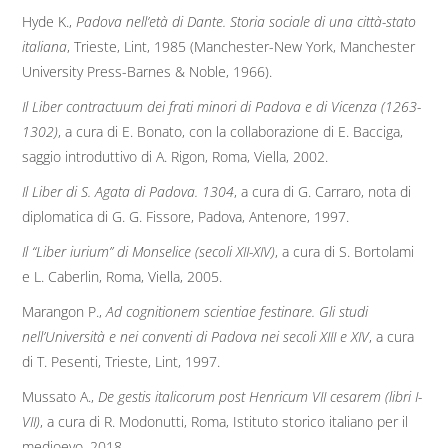
Hyde K.,
Padova nell’età di Dante. Storia sociale di una città-stato
italiana
, Trieste, Lint, 1985 (Manchester-New York, Manchester
University Press-Barnes & Noble, 1966).
Il Liber contractuum dei frati minori di Padova e di Vicenza (1263-
1302)
, a cura di E. Bonato, con la collaborazione di E. Bacciga,
saggio introduttivo di A. Rigon, Roma, Viella, 2002.
Il Liber di S. Agata di Padova. 1304
, a cura di G. Carraro, nota di
diplomatica di G. G. Fissore, Padova, Antenore, 1997.
Il “Liber iurium” di Monselice (secoli XII-XIV)
, a cura di S. Bortolami
e L. Caberlin, Roma, Viella, 2005.
Marangon P.,
Ad cognitionem scientiae festinare. Gli studi
nell’Università e nei conventi di Padova nei secoli XIII e XIV
, a cura
di T. Pesenti, Trieste, Lint, 1997.
Mussato A.,
De gestis italicorum post Henricum VII cesarem (libri I-
VII)
, a cura di R. Modonutti, Roma, Istituto storico italiano per il
medioevo, 2018.