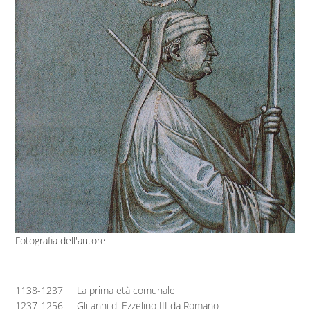
Fotografia dell'autore
1138-1237
La prima età comunale
1237-1256
Gli anni di Ezzelino III da Romano