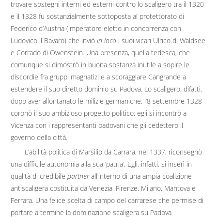
trovare sostegni interni ed esterni contro lo scaligero tra il 1320
e il 1328 fu sostanzialmente sottoposta al protettorato di
Federico d’Austria (imperatore eletto in concorrenza con
Ludovico il Bavaro) che inviò
in loco
i suoi vicari Ulrico di Waldsee
e Corrado di Owenstein. Una presenza, quella tedesca, che
comunque si dimostrò in buona sostanza inutile a sopire le
discordie fra gruppi magnatizi e a scoraggiare Cangrande a
estendere il suo diretto dominio su Padova. Lo scaligero, difatti,
dopo aver allontanato le milizie germaniche, l’8 settembre 1328
coronò il suo ambizioso progetto politico: egli si incontrò a
Vicenza con i rappresentanti padovani che gli cedettero il
governo della città.
L’abilità politica di Marsilio da Carrara, nel 1337, riconsegnò
una difficile autonomia alla sua ‘patria’. Egli, infatti, si inserì in
qualità di credibile
partner
all’interno di una ampia coalizione
antiscaligera costituita da Venezia, Firenze, Milano, Mantova e
Ferrara. Una felice scelta di campo del carrarese che permise di
portare a termine la dominazione scaligera su Padova