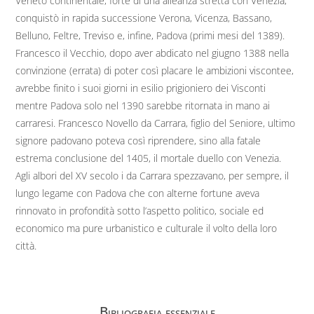
Veneto continentale, forte di una alleanza stretta con Venezia,
conquistò in rapida successione Verona, Vicenza, Bassano,
Belluno, Feltre, Treviso e, infine, Padova (primi mesi del 1389).
Francesco il Vecchio, dopo aver abdicato nel giugno 1388 nella
convinzione (errata) di poter così placare le ambizioni viscontee,
avrebbe finito i suoi giorni in esilio prigioniero dei Visconti
mentre Padova solo nel 1390 sarebbe ritornata in mano ai
carraresi. Francesco Novello da Carrara, figlio del Seniore, ultimo
signore padovano poteva così riprendere, sino alla fatale
estrema conclusione del 1405, il mortale duello con Venezia.
Agli albori del XV secolo i da Carrara spezzavano, per sempre, il
lungo legame con Padova che con alterne fortune aveva
rinnovato in profondità sotto l’aspetto politico, sociale ed
economico ma pure urbanistico e culturale il volto della loro
città.
Bibliografia essenziale