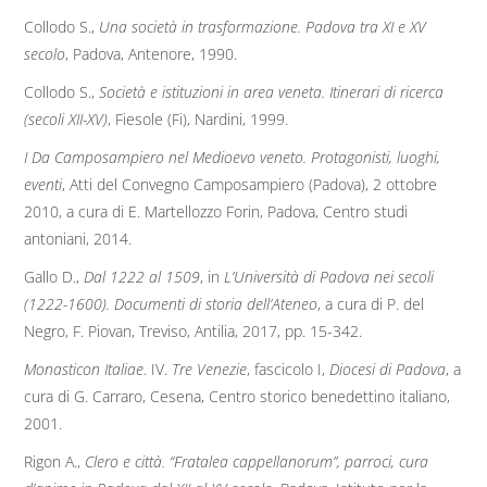
Collodo S.,
Una società in trasformazione. Padova tra XI e XV
secolo
, Padova, Antenore, 1990.
Collodo S.,
Società e istituzioni in area veneta. Itinerari di ricerca
(secoli XII-XV)
, Fiesole (Fi), Nardini, 1999.
I Da Camposampiero nel Medioevo veneto. Protagonisti, luoghi,
eventi
, Atti del Convegno Camposampiero (Padova), 2 ottobre
2010, a cura di E. Martellozzo Forin, Padova, Centro studi
antoniani, 2014.
Gallo D.,
Dal 1222 al 1509
, in
L’Università di Padova nei secoli
(1222-1600). Documenti di storia dell’Ateneo
, a cura di P. del
Negro, F. Piovan, Treviso, Antilia, 2017, pp. 15-342.
Monasticon Italiae
. IV.
Tre Venezie
, fascicolo I,
Diocesi di Padova
, a
cura di G. Carraro, Cesena, Centro storico benedettino italiano,
2001.
Rigon A.,
Clero e città. “Fratalea cappellanorum”, parroci, cura