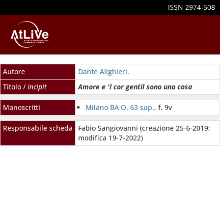
ISSN 2974-508
Autore
Dante Alighieri
.
Titolo /
Incipit
Amore e 'l cor gentil sono una cosa
Manoscritti
Milano BA O. 63 sup.
, f. 9v
Responsabile scheda
Fabio Sangiovanni (creazione 25-6-2019;
modifica 19-7-2022)